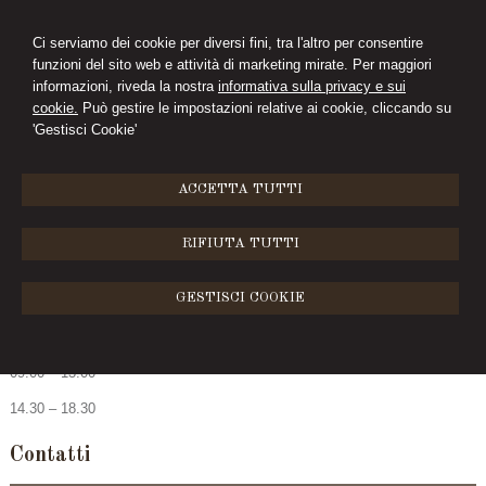
Ci serviamo dei cookie per diversi fini, tra l'altro per consentire
funzioni del sito web e attività di marketing mirate. Per maggiori
PAOLA PALEARI
informazioni, riveda la nostra
informativa sulla privacy e sui
cookie.
Può gestire le impostazioni relative ai cookie, cliccando su
AVVOCATO
'Gestisci Cookie'
MENU
ACCETTA TUTTI
Orari di Uffcio
RIFIUTA TUTTI
GESTISCI COOKIE
Orario di apertura/chiusura dello studio legale:
da lunedì a venerdì:
09.00 – 13.00
14.30 – 18.30
Contatti