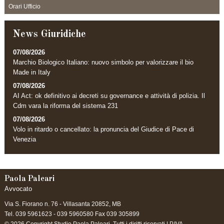
Orari Ufficio
News Giuridiche
07/08/2026
Marchio Biologico Italiano: nuovo simbolo per valorizzare il bio
Made in Italy
07/08/2026
AI Act: ok definitivo ai decreti su governance e attività di polizia. Il
Cdm vara la riforma del sistema 231
07/08/2026
Volo in ritardo o cancellato: la pronuncia del Giudice di Pace di
Venezia
Paola Paleari
Avvocato
Via S. Fiorano n. 76 -
Villasanta
20852
,
MB
Tel.
039 5961623 - 039 5960580
Fax
039 305899