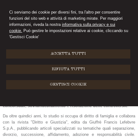
Ci serviamo dei cookie per diversi fini, tra l'altro per consentire
funzioni del sito web e attività di marketing mirate. Per maggiori
PAOLA PALEARI
informazioni, riveda la nostra
informativa sulla privacy e sui
cookie.
Può gestire le impostazioni relative ai cookie, cliccando su
AVVOCATO
'Gestisci Cookie'
MENU
ACCETTA TUTTI
Lo studio
RIFIUTA TUTTI
Lo studio legale Paleari è specializzato nel settore civile, con un focus
particolare su vari macrosettori:
diritto di famiglia
,
diritto dei
GESTISCI COOKIE
minori
,
diritto delle persone
,
diritto delle
successioni
e
responsabilità civile
, nonché
locazioni, diritto
commerciale
,
diritto del lavoro
,
diritto fallimentare
,
procedure
concorsuali
,
sovraindebitamento
e
risoluzione delle controversie
.
Da oltre quindici anni, lo studio si occupa di diritto di famiglia e collabora
con la rivista "Diritto e Giustizia", edita da Giuffrè Francis Lefebvre
S.p.A., pubblicando articoli specializzati su tematiche quali separazione,
divorzio, successione, affidamento, adozione e responsabilità civile.